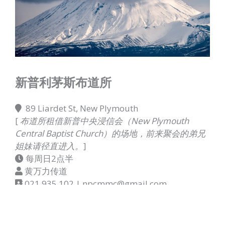
新普利茅斯布道所
89 Liardet St, New Plymouth
[
布道所租借新普中央浸信会（New Plymouth
Central Baptist Church）的场地，前来聚会的弟兄
姐妹请径直进入。
]
每周日2点半
黄万力传道
021 935 102 | npcmmc@gmail.com
YOUTUBE 频道