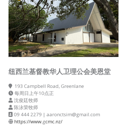
纽西兰基督教华人卫理公会美恩堂
193 Campbell Road, Greenlane
每周日上午10点正
沈俊廷牧师
陈泳荣牧师
09 444 2279 | aaronctsim@gmail.com
https://www.
g
cmc.nz/