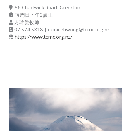
56 Chadwick Road, Greerton
每周日下午2点正
方玲爱牧师
07 574 5818 | eunicehwong@tcmc.org.nz
https://www.tcmc.org.nz/